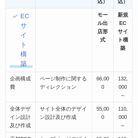
込）
込）
モー
新規
EC
ル出
EC
サ
店形
サイ
イ
式
ト構
ト
築
構
築
企画構成
ページ制作に関する
66,00
132,
費
ディレクション
0
000
～
全体デザ
サイト全体のデザイ
55,00
110,
イン設計
ン設計及び作成
0
000
及び作成
～