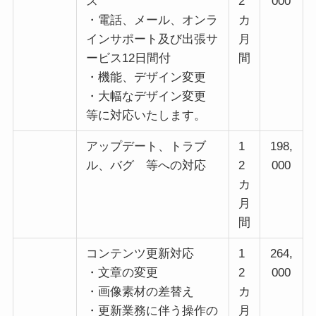
ス
2
000
・電話、メール、オンラ
カ
インサポート及び出張サ
月
ービス12日間付
間
・機能、デザイン変更
・大幅なデザイン変更
等に対応いたします。
アップデート、トラブ
1
198,
ル、バグ 等への対応
2
000
カ
月
間
コンテンツ更新対応
1
264,
・文章の変更
2
000
・画像素材の差替え
カ
・更新業務に伴う操作の
月