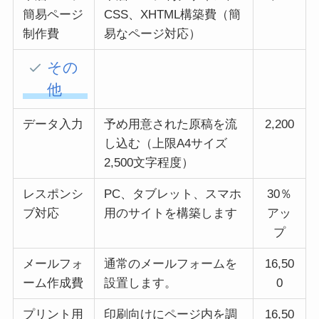
簡易ページ
CSS、XHTML構築費（簡
制作費
易なページ対応）
その
他
データ入力
予め用意された原稿を流
2,200
し込む（上限A4サイズ
2,500文字程度）
レスポンシ
PC、タブレット、スマホ
30％
ブ対応
用のサイトを構築します
アッ
プ
メールフォ
通常のメールフォームを
16,50
ーム作成費
設置します。
0
プリント用
印刷向けにページ内を調
16,50