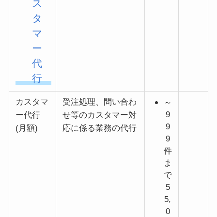
ス
タ
マ
ー
代
行
カスタマ
受注処理、問い合わ
～
9
ー代行
せ等のカスタマー対
9
(月額)
応に係る業務の代行
9
件
ま
で
5
5,
0