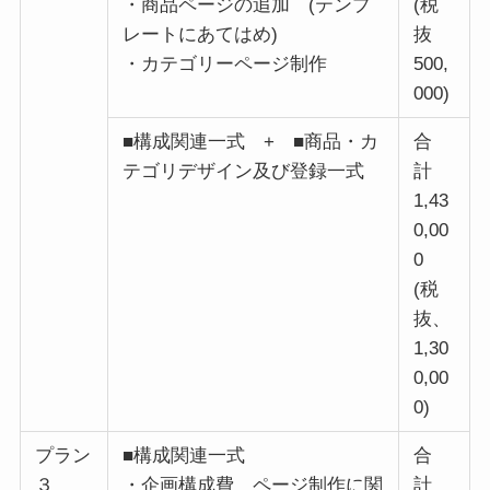
・商品ページの追加 (テンプ
(税
レートにあてはめ)
抜
・カテゴリーページ制作
500,
000)
■構成関連一式 + ■商品・カ
合
テゴリデザイン及び登録一式
計
1,43
0,00
0
(税
抜、
1,30
0,00
0)
プラン
■構成関連一式
合
３
・企画構成費 ページ制作に関
計