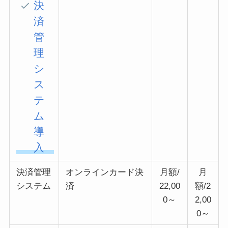
決
済
管
理
シ
ス
テ
ム
導
入
決済管理
オンラインカード決
月額/
月
システム
済
22,00
額/2
0～
2,00
0～